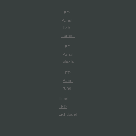
LED
Panel
High
Lumen
LED
Panel
Media
LED
Panel
rund
illumi
LED
Lichtband