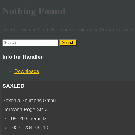
Nothing Found
It seems we can’t find what you’re looking for. Perhaps search
Search
for:
Info für Händler
Downloads
SAXLED
Saxonia Solutions GmbH
Hermann-Pöge-Str. 3
D – 09120 Chemnitz
Tel.: 0371 234 78 110