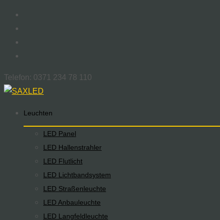
Telefon: 0371 234 78 110
Skip
Leuchten
to
LED Panel
content
LED Hallenstrahler
LED Flutlicht
LED Lichtbandsystem
LED Straßenleuchte
LED Anbauleuchte
LED Langfeldleuchte