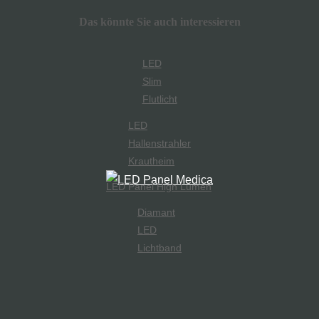
Das könnte Sie auch interessieren
LED
Slim
Flutlicht
LED
Hallenstrahler
Krautheim
LED Panel High Lumen
Diamant
LED
Lichtband